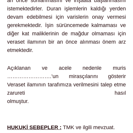
an önce sonlanmasını ve inşaata başlanmasını
istemektedirler. Duran işlemlerin kaldığı yerden
devam edebilmesi için varislerin onay vermesi
gerekmektedir. İşin sürüncemede kalmaması ve
diğer kat maliklerinin de mağdur olmaması için
veraset ilamının bir an önce alınması önem arz
etmektedir.
Açıklanan ve acele nedenle muris
…………………….’un mirasçılarını gösterir
Veraset ilamının tarafımıza verilmesini talep etme
zarureti hasıl
olmuştur.
https://www.turkiye.gov.tr/adalet-
veraset-ilami-sorgulama
HUKUKİ SEBEPLER :
TMK ve ilgili mevzuat.