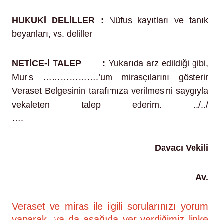
HUKUKİ DELİLLER :
Nüfus kayıtları ve tanık
beyanları, vs. deliller
NETİCE-İ TALEP :
Yukarıda arz edildiği gibi,
Muris ……………….’um mirasçılarını gösterir
Veraset Belgesinin tarafımıza verilmesini saygıyla
vekaleten talep ederim. ../../
….
https://www.aphukuk.com/iletisim/
Davacı Vekili
Av.
Veraset ve miras ile ilgili sorularınızı yorum
yaparak, ya da aşağıda yer verdiğimiz linke