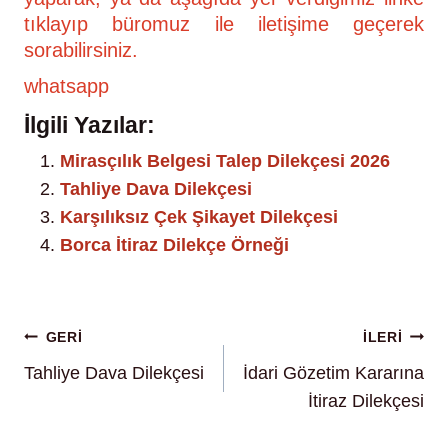
tıklayıp büromuz ile iletişime geçerek
sorabilirsiniz.
whatsapp
İlgili Yazılar:
Mirasçılık Belgesi Talep Dilekçesi 2026
Tahliye Dava Dilekçesi
Karşılıksız Çek Şikayet Dilekçesi
Borca İtiraz Dilekçe Örneği
Yazı
GERİ
İLERI
Tahliye Dava Dilekçesi
İdari Gözetim Kararına
gezinmesi
İtiraz Dilekçesi