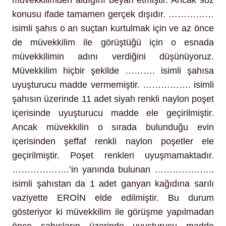
müvekkilimden aldığını beyan etmiştir. Ancak söz
konusu ifade tamamen gerçek dışıdır. ……………
isimli şahıs o an suçtan kurtulmak için ve az önce
de müvekkilim ile görüştüğü için o esnada
müvekkilimin adını verdiğini düşünüyoruz.
Müvekkilim hiçbir şekilde ………. isimli şahısa
uyuşturucu madde vermemiştir. ……………. isimli
şahısın üzerinde 11 adet siyah renkli naylon poşet
içerisinde uyuşturucu madde ele geçirilmiştir.
Ancak müvekkilin o sırada bulunduğu evin
içerisinden şeffaf renkli naylon poşetler ele
geçirilmiştir. Poşet renkleri uyuşmamaktadır.
……………….’in yanında bulunan ………………..
isimli şahıstan da 1 adet ganyan kağıdına sarılı
vaziyette EROİN elde edilmiştir. Bu durum
gösteriyor ki müvekkilim ile görüşme yapılmadan