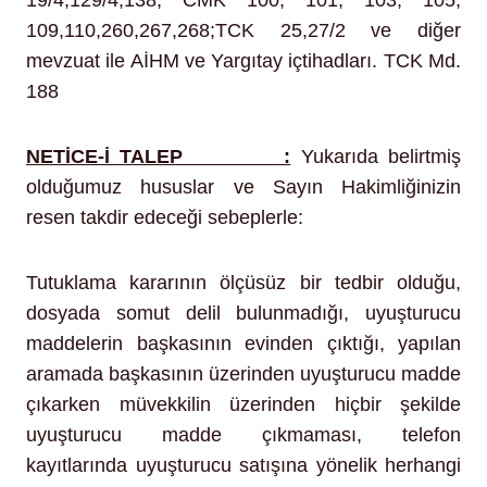
19/4,129/4,138, CMK 100, 101, 103, 105,
109,110,260,267,268;TCK 25,27/2 ve diğer
mevzuat ile AİHM ve Yargıtay içtihadları. TCK Md.
188
NETİCE-İ TALEP :
Yukarıda belirtmiş
olduğumuz hususlar ve Sayın Hakimliğinizin
resen takdir edeceği sebeplerle:
Tutuklama kararının ölçüsüz bir tedbir olduğu,
dosyada somut delil bulunmadığı, uyuşturucu
maddelerin başkasının evinden çıktığı, yapılan
aramada başkasının üzerinden uyuşturucu madde
çıkarken müvekkilin üzerinden hiçbir şekilde
uyuşturucu madde çıkmaması, telefon
kayıtlarında uyuşturucu satışına yönelik herhangi