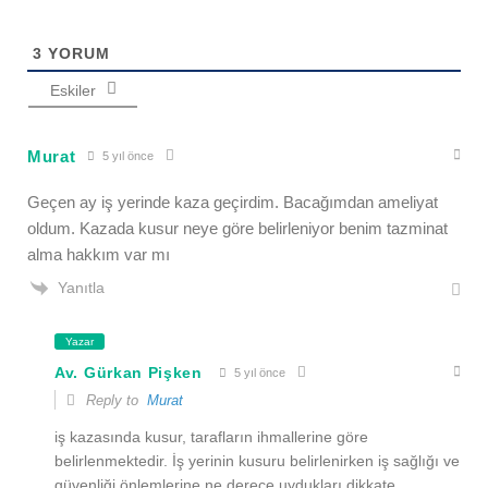
3
YORUM
Eskiler
Murat
5 yıl önce
Geçen ay iş yerinde kaza geçirdim. Bacağımdan ameliyat
oldum. Kazada kusur neye göre belirleniyor benim tazminat
alma hakkım var mı
Yanıtla
Yazar
Av. Gürkan Pişken
5 yıl önce
Reply to
Murat
iş kazasında kusur, tarafların ihmallerine göre
belirlenmektedir. İş yerinin kusuru belirlenirken iş sağlığı ve
güvenliği önlemlerine ne derece uydukları dikkate