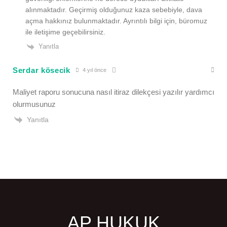
alınmaktadır. Geçirmiş olduğunuz kaza sebebiyle, dava
açma hakkınız bulunmaktadır. Ayrıntılı bilgi için, büromuz
ile iletişime geçebilirsiniz.
Yanıtla
Serdar kösecik
4 yıl önce
Maliyet raporu sonucuna nasıl itiraz dilekçesi yazılır yardımcı
olurmusunuz
Yanıtla
AP HUKUK