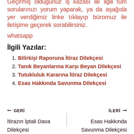
Geçirmiş olduğunuz iş kazası ile ilgili tüm
sorularınızı yorum yaparak, ya da aşağıda
yer verdiğimiz linke tıklayıp büromuz ile
iletişime geçerek sorabilirsiniz.
whatsapp
İlgili Yazılar:
Bilirkişi Raporuna İtiraz Dilekçesi
Tanık Beyanlarına Karşı Beyan Dilekçesi
Tutukluluk Kararına İtiraz Dilekçesi
Esas Hakkında Savunma Dilekçesi
Yazı
GERİ
İLERI
İtirazın İptali Dava
Esas Hakkında
gezinmesi
Dilekçesi
Savunma Dilekçesi