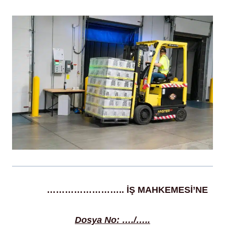
kazası
…………………….. İŞ MAHKEMESİ’NE
Dosya No: …./…..