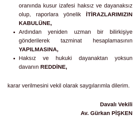
oranında kusur izafesi haksız ve dayanaksız
olup, raporlara yönelik
İTİRAZLARIMIZIN
KABULÜNE,
Ardından yeniden uzman bir bilirkişiye
gönderilerek tazminat hesaplamasının
YAPILMASINA,
Haksız ve hukuki dayanaktan yoksun
davanın
REDDİNE,
karar verilmesini vekil olarak saygılarımla dilerim.
Davalı Vekili
Av. Gürkan PİŞKEN
https://www.mevzuat.gov.tr/MevzuatMetin/1.5.485