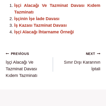
İşçi Alacağı Ve Tazminat Davası Kıdem
Tazminatı
İşçinin İşe İade Davası
İş Kazası Tazminat Davası
İşçi Alacağı İhtarname Örneği
Yazı
PREVIOUS
NEXT
İşçi Alacağı Ve
Sınır Dışı Kararının
gezinmesi
Tazminat Davası
İptali
Kıdem Tazminatı