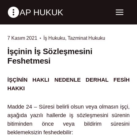
Skip
AP HUKUK
to
content
7 Kasım 2021
İş Hukuku
,
Tazminat Hukuku
İşçinin İş Sözleşmesini
Feshetmesi
İŞÇİNİN HAKLI NEDENLE DERHAL FESİH
HAKKI
Madde 24 – Süresi belirli olsun veya olmasın işçi,
aşağıda yazılı hallerde iş sözleşmesini sürenin
bitiminden önce veya bildirim süresini
beklemeksizin feshedebilir: