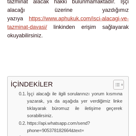
tazminat alacak hakkı bulunmamaktadır. İşçi
alacağı üzerine yazdığımız
yazıya
https://www.aphukuk.com/isci-alacagi-ve-
tazminat-davasi/
linkinden erişim sağlayarak
okuyabilirsiniz.
https://www.resmigazete.gov.tr/eskiler/2013/04/20
130411-2.htm
https://www.aphukuk.com/iletisim/
İÇİNDEKİLER
İşçi alacağı ile ilgili sorularınızı yorum kısmına
yazarak, ya da aşağıda yer verdiğimiz linke
tıklayarak büromuz ile iletişime geçerek
sorabilirsiniz.
https://api.whatsapp.com/send?
phone=905378182664&text=