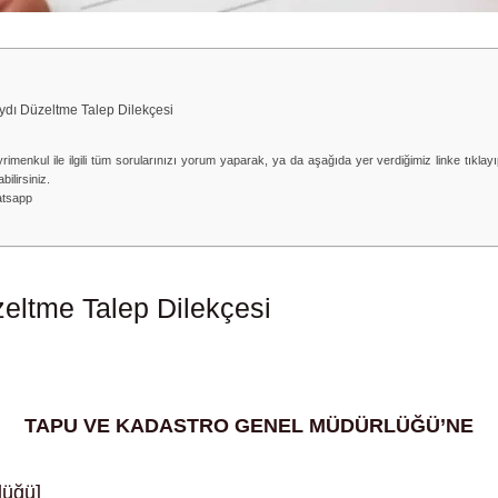
dı Düzeltme Talep Dilekçesi
rimenkul ile ilgili tüm sorularınızı yorum yaparak, ya da aşağıda yer verdiğimiz linke tıklay
bilirsiniz.
tsapp
eltme Talep Dilekçesi
TAPU VE KADASTRO GENEL MÜDÜRLÜĞÜ’NE
lüğü]