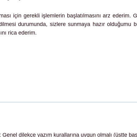
ası için gerekli işlemlerin başlatılmasını arz ederim. G
dilmesi durumunda, sizlere sunmaya hazır olduğumu belir
nı rica ederim.
: Genel dilekçe yazım kurallarına uygun olmalı (üstte başvu