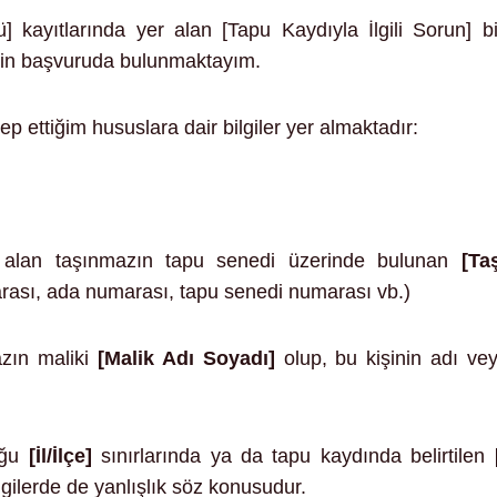
] kayıtlarında yer alan [Tapu Kaydıyla İlgili Sorun] bilgi
çin başvuruda bulunmaktayım.
p ettiğim hususlara dair bilgiler yer almaktadır:
 alan taşınmazın tapu senedi üzerinde bulunan
[Ta
rası, ada numarası, tapu senedi numarası vb.)
zın maliki
[Malik Adı Soyadı]
olup, bu kişinin adı ve
uğu
[İl/İlçe]
sınırlarında ya da tapu kaydında belirtilen
lgilerde de yanlışlık söz konusudur.