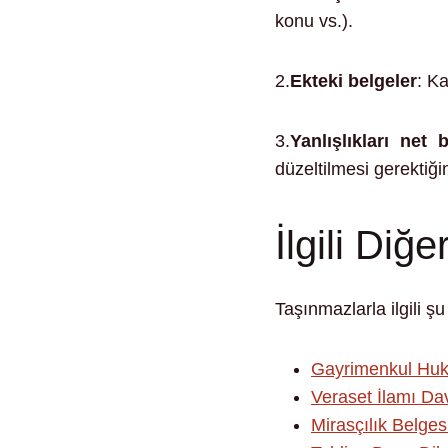
konu vs.).
2.
Ekteki belgeler
: K
3.
Yanlışlıkları net 
düzeltilmesi gerektiği
İlgili Diğe
Taşınmazlarla ilgili şu 
Gayrimenkul Hu
Veraset İlamı Da
Mirasçılık Belges