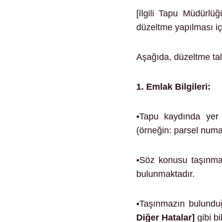
[İlgili Tapu Müdürlüğü
düzeltme yapılması i
Aşağıda, düzeltme tale
1. Emlak Bilgileri:
•Tapu kaydında yer
(örneğin: parsel numa
•Söz konusu taşınma
bulunmaktadır.
•Taşınmazın bulund
Diğer Hatalar]
gibi bi