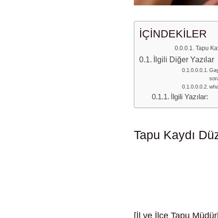
İÇİNDEKİLER
Tapu Kay
İlgili Diğer Yazılar
Gay
sora
wha
İlgili Yazılar:
Tapu Kaydı Düz
[İl ve İlçe Tapu Müdür