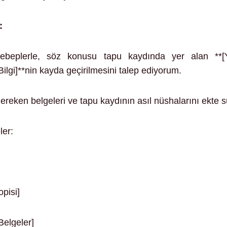
:
sebeplerle, söz konusu tapu kaydında yer alan **[Ya
Bilgi]**nin kayda geçirilmesini talep ediyorum.
gereken belgeleri ve tapu kaydının asıl nüshalarını ekte
ler:
pisi]
Belgeler]