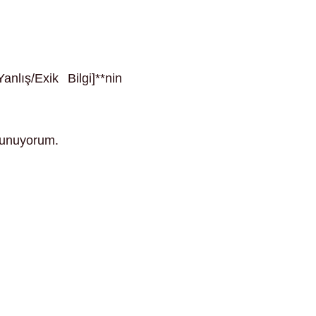
nlış/Exik Bilgi]**nin
 sunuyorum.