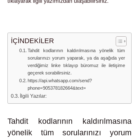
tıklayarak ilgili yazımızdan ulaşabilirsiniz.
https://www.resmigazete.gov.tr/eskiler/2013/04/20
130411-2.htm
https://www.aphukuetisim/
İÇİNDEKİLER
Tahdit kodlarının kaldırılmasına yönelik tüm
sorularınızı yorum yaparak, ya da aşağıda yer
verdiğimiz linke tıklayıp büromuz ile iletişime
geçerek sorabilirsiniz.
https://api.whatsapp.com/send?
phone=905378182664&text=
İlgili Yazılar:
Tahdit kodlarının kaldırılmasına
yönelik tüm sorularınızı yorum