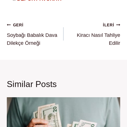
Yazı
GERİ
İLERI
Soybağı Babalık Dava
Kiracı Nasıl Tahliye
gezinmesi
Dilekçe Örneği
Edilir
Similar Posts