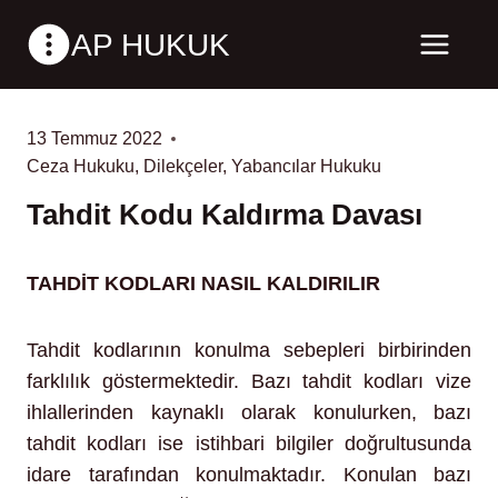
Skip
AP HUKUK
to
content
13 Temmuz 2022
Ceza Hukuku
,
Dilekçeler
,
Yabancılar Hukuku
Tahdit Kodu Kaldırma Davası
TAHDİT KODLARI NASIL KALDIRILIR
Tahdit
Tahdit kodlarının konulma sebepleri birbirinden
farklılık göstermektedir. Bazı tahdit kodları vize
ihlallerinden kaynaklı olarak konulurken, bazı
tahdit kodları ise istihbari bilgiler doğrultusunda
idare tarafından konulmaktadır. Konulan bazı