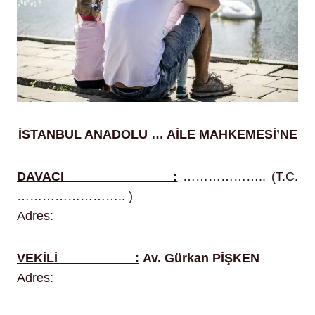
İSTANBUL ANADOLU … AİLE MAHKEMESİ’NE
DAVACI :
……………….. (T.C.
…………………….. )
Adres:
VEKİLİ :
Av. Gürkan PİŞKEN
Adres: