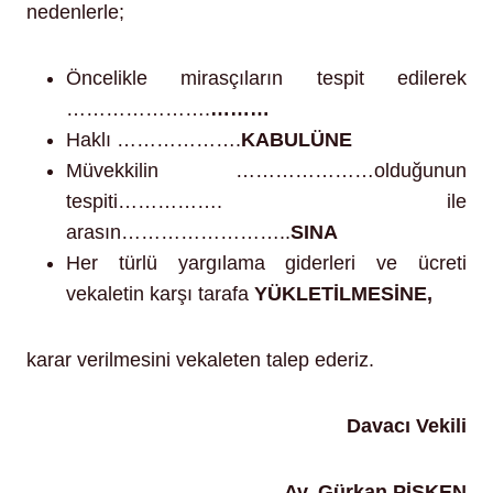
nedenlerle;
Öncelikle mirasçıların tespit edilerek
………………….
………
Haklı ……………….
KABULÜNE
Müvekkilin …………………olduğunun
tespiti……………. ile
arasın……………………..
SINA
Her türlü yargılama giderleri ve ücreti
vekaletin karşı tarafa
YÜKLETİLMESİNE,
karar verilmesini vekaleten talep ederiz.
Davacı Vekili
Av. Gürkan PİŞKEN