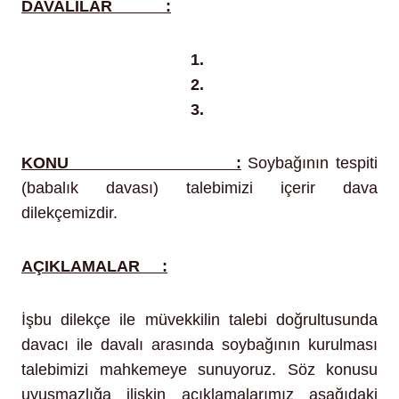
DAVALILAR :
1.
2.
3.
KONU :
Soybağının tespiti
(babalık davası) talebimizi içerir dava
dilekçemizdir.
AÇIKLAMALAR :
İşbu dilekçe ile müvekkilin talebi doğrultusunda
davacı ile davalı arasında soybağının kurulması
talebimizi mahkemeye sunuyoruz. Söz konusu
uyuşmazlığa ilişkin açıklamalarımız aşağıdaki