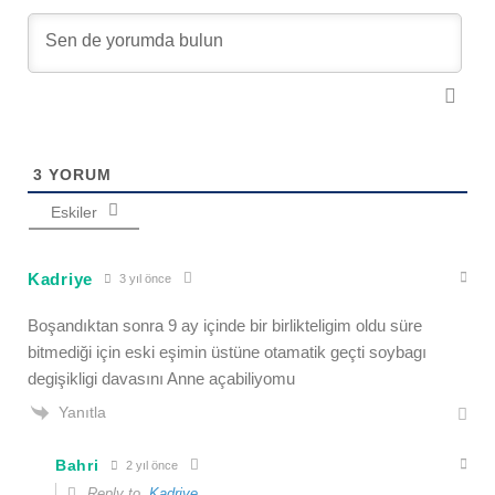
3
YORUM
Eskiler
Kadriye
3 yıl önce
Boşandıktan sonra 9 ay içinde bir birlikteligim oldu süre
bitmediği için eski eşimin üstüne otamatik geçti soybagı
degişikligi davasını Anne açabiliyomu
Yanıtla
Bahri
2 yıl önce
Reply to
Kadriye