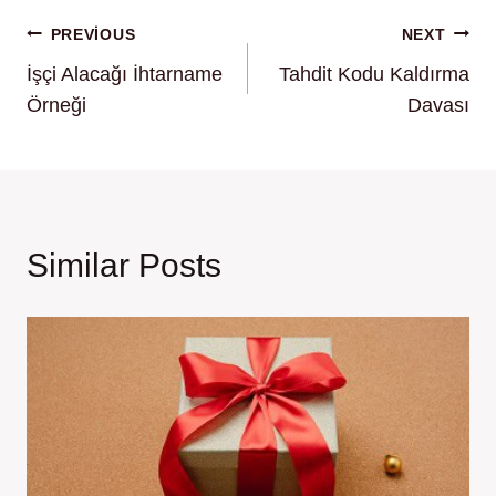
Yazı
PREVIOUS
NEXT
İşçi Alacağı İhtarname
Tahdit Kodu Kaldırma
gezinmesi
Örneği
Davası
Similar Posts