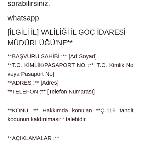
sorabilirsiniz.
whatsapp
[İLGİLİ İL] VALİLİĞİ İL GÖÇ İDARESİ
MÜDÜRLÜĞÜ’NE**
**BAŞVURU SAHİBİ :** [Ad-Soyad]
**T.C. KİMLİK/PASAPORT NO :** [T.C. Kimlik No
veya Pasaport No]
**ADRES :** [Adres]
**TELEFON :** [Telefon Numarası]
**KONU :** Hakkımda konulan **Ç-116 tahdit
kodunun kaldırılması** talebidir.
**AÇIKLAMALAR :**