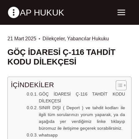
Skip
AP HUKUK
to
content
21 Mart 2025
Dilekçeler
,
Yabancılar Hukuku
GÖÇ İDARESİ Ç-116 TAHDİT
KODU DİLEKÇESİ
İÇİNDEKİLER
GÖÇ İDARESİ Ç-116 TAHDİT KODU
DİLEKÇESİ
SINIR DIŞI ( Deport ) ve tahdit kodları ile
ilgili tüm sorularınızı yorum yaparak, ya da
aşağıda yer verdiğimiz linke tıklayıp
büromuz ile iletişime geçerek sorabilirsiniz.
whatsapp